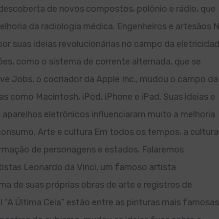
 descoberta de novos compostos, polônio e rádio, que
oria da radiologia médica. Engenheiros e artesãos N
por suas ideias revolucionárias no campo da eletricida
es, como o sistema de corrente alternada, que se
eve Jobs, o cocriador da Apple Inc., mudou o campo da
as como Macintosh, iPod, iPhone e iPad. Suas ideias e
aparelhos eletrônicos influenciaram muito a melhoria
 consumo. Arte e cultura Em todos os tempos, a cultura
mação de personagens e estados. Falaremos
tistas Leonardo da Vinci, um famoso artista
ma de suas próprias obras de arte e registros de
l “A Última Ceia” estão entre as pinturas mais famosas