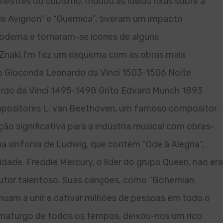
estres do cubismo, mudou as ideias fixas sobre a
de Avignon” e “Guernica”, tiveram um impacto
moderna e tornaram-se ícones de alguns
 Znaki.fm fez um esquema com as obras mais
ão Gioconda Leonardo da Vinci 1503-1506 Noite
ardo da Vinci 1495-1498 Grito Edvard Munch 1893
mpositores L. van Beethoven, um famoso compositor
ção significativa para a indústria musical com obras-
a sinfonia de Ludwig, que contém “Ode à Alegria”,
dade. Freddie Mercury, o líder do grupo Queen, não era
utor talentoso. Suas canções, como “Bohemian
nuam a unir e cativar milhões de pessoas em todo o
amaturgo de todos os tempos, deixou-nos um rico