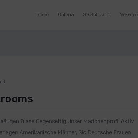
Inicio
Galería
Sé Solidario
Nosotro
off
trooms
eäugen Diese Gegenseitig Unser Mädchenprofil Aktiv
erlegen Amerikanische Männer, Sic Deutsche Frauen