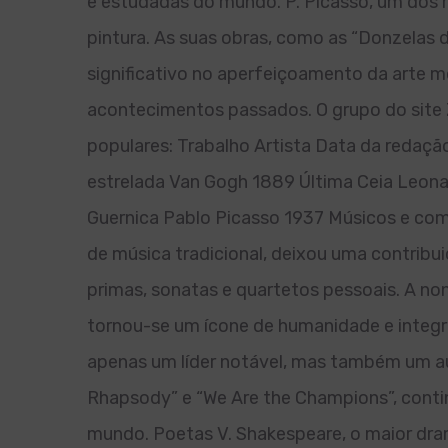
e estudadas do mundo. P. Picasso, um dos m
pintura. As suas obras, como as “Donzelas 
significativo no aperfeiçoamento da arte 
acontecimentos passados. O grupo do site
populares: Trabalho Artista Data da redaç
estrelada Van Gogh 1889 Última Ceia Leon
Guernica Pablo Picasso 1937 Músicos e co
de música tradicional, deixou uma contribui
primas, sonatas e quartetos pessoais. A non
tornou-se um ícone de humanidade e integri
apenas um líder notável, mas também um a
Rhapsody” e “We Are the Champions”, conti
mundo. Poetas V. Shakespeare, o maior dr