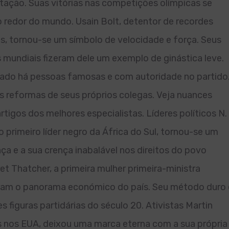
ação. Suas vitórias nas competições olímpicas se
 redor do mundo. Usain Bolt, detentor de recordes
s, tornou-se um símbolo de velocidade e força. Seus
mundiais fizeram dele um exemplo de ginástica leve.
tado há pessoas famosas e com autoridade no partido
s reformas de seus próprios colegas. Veja nuances
artigos dos melhores especialistas. Líderes políticos N.
o primeiro líder negro da África do Sul, tornou-se um
nça e a sua crença inabalável nos direitos do povo
t Thatcher, a primeira mulher primeira-ministra
raram o panorama económico do país. Seu método duro 
figuras partidárias do século 20. Ativistas Martin
ivis nos EUA, deixou uma marca eterna com a sua própria