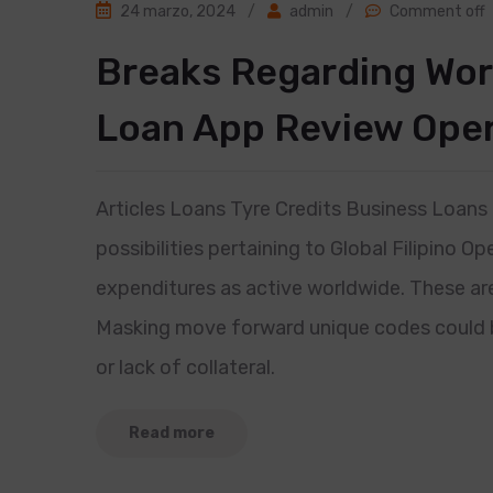
24 marzo, 2024
/
admin
/
Comment off
Breaks Regarding Wor
Loan App Review Ope
Articles Loans Tyre Credits Business Loans 
possibilities pertaining to Global Filipino O
expenditures as active worldwide. These are
Masking move forward unique codes could 
or lack of collateral.
Read more