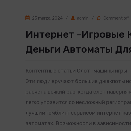
23 marzo, 2024
/
admin
/
Comment off
Интернет -игровые 
Деньги Автоматы Дл
Контентные статьи Слот -машины игры –
Эти люди вручают большие джекпоты но
расчета всякий раз, когда слот наверня
легко управится со несложный регистра
лучшим гемблинг сервисом интернет кази
автоматах. Возможности в зависимости 