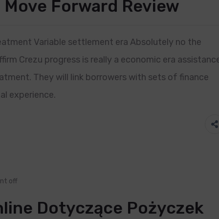
p Move Forward Review
atment Variable settlement era Absolutely no the
rm Crezu progress is really a economic era assistanc
eatment. They will link borrowers with sets of finance
tal experience.
t off
nline Dotyczące Pożyczek