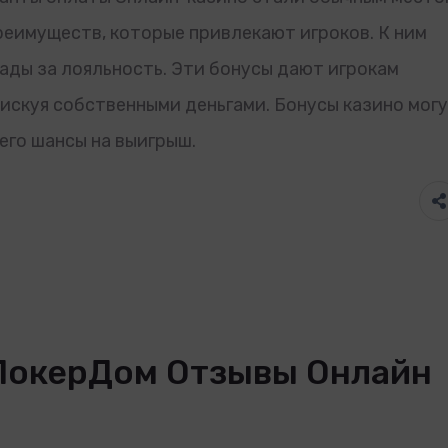
реимуществ, которые привлекают игроков. К ним
ады за лояльность. Эти бонусы дают игрокам
рискуя собственными деньгами. Бонусы казино мог
его шансы на выигрыш.
ПокерДом Отзывы Онлайн