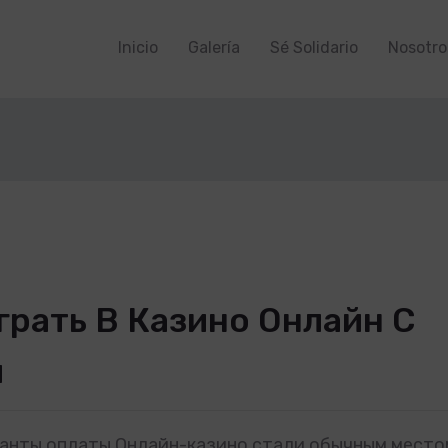
Inicio
Galería
Sé Solidario
Nosotro
грать В Казино Онлайн С
и
анты оплаты Онлайн-казино стали обычным место