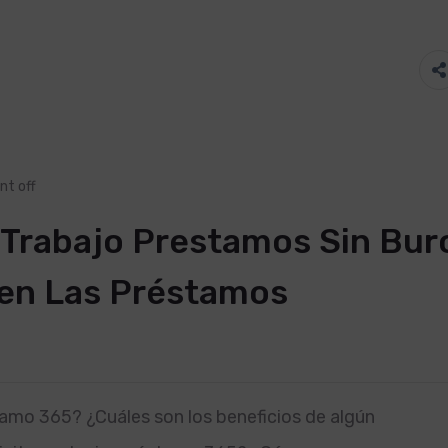
t off
Trabajo Prestamos Sin Bur
ien Las Préstamos
tamo 365? ¿Cuáles son los beneficios de algún