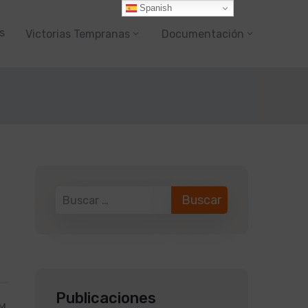
Spanish
s
Victorias Tempranas
Documentación
Publicaciones
м