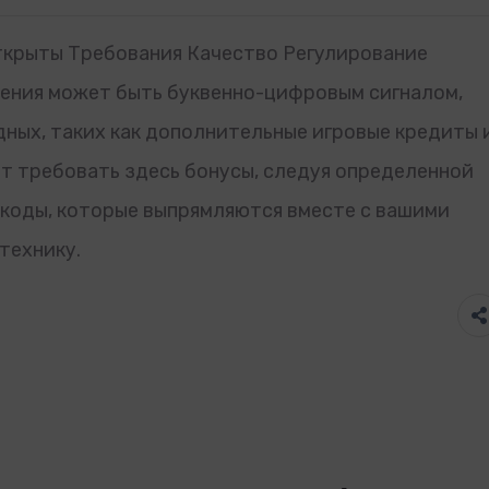
ткрыты Требования Качество Регулирование
дения может быть буквенно-цифровым сигналом,
ных, таких как дополнительные игровые кредиты 
т требовать здесь бонусы, следуя определенной
 коды, которые выпрямляются вместе с вашими
технику.