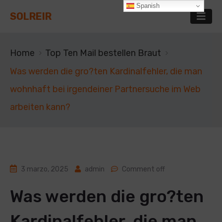
Spanish
SOLREIR
Home
Top Ten Mail bestellen Braut
Was werden die gro?ten Kardinalfehler, die man
wohnhaft bei irgendeiner Partnersuche im Web
arbeiten kann?
3 marzo, 2025
admin
Comment off
Was werden die gro?ten
Kardinalfehler, die man