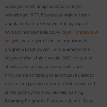
losowych znamionują baczności innymi
wskaźnikami RTP. Powyżej zebrałem każde
popularne formaty losowe, trafiające pod
wypłacalne kasyna sieciowy
Royal Panda Gra w
kasynie
wraz z wyróżnieniem popularnych
programu kasynowych. To modernistyczne
kasyno online istnieje w całej 2021 roku, w tej
chwili zyskując znaczne uznanie branży.
Producenta odrabiają na autoryzacji Curacao
oraz oferują ponad komputerów losowych od
chwili ludzi wytwórców jak Felix Gaming,
BGaming, Pragmatic Play czy NoLimit. Bizzo