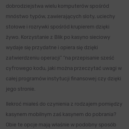
dobrodziejstwa wielu komputerów spośród
mnóstwo typów, zawierających sloty, uciechy
stołowe i rozrywki spośród krupierem dzięki
żywo. Korzystanie z Blik po kasyno sieciowy
wydaje się przydatne i opiera się dzięki
zatwierdzeniu operacji” “na przepisanie sześć
cyfrowego kodu, jaki można przeczytać uwagi w
całej programów instytucji finansowej czy dzięki
jego stronie.
Ilekroć miałeś do czynienia z rodzajem pomiędzy
kasynem mobilnym zaś kasynem do pobrania?
Obie te opcje mają właśnie w podobny sposób