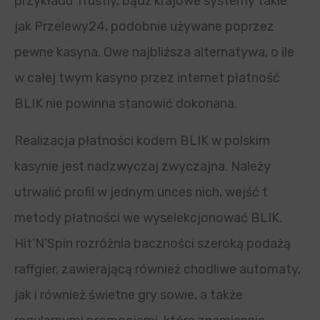
przykładu Trustly, bądź krajowe systemy takie
jak Przelewy24, podobnie używane poprzez
pewne kasyna. Owe najbliższa alternatywa, o ile
w całej twym kasyno przez internet płatność
BLIK nie powinna stanowić dokonana.
Realizacja płatności kodem BLIK w polskim
kasynie jest nadzwyczaj zwyczajna. Należy
utrwalić profil w jednym unces nich, wejść t
metody płatności we wyselekcjonować BLIK.
Hit’N’Spin rozróżnia baczności szeroką podażą
raffgier, zawierającą również chodliwe automaty,
jak i również świetne gry sowie, a także