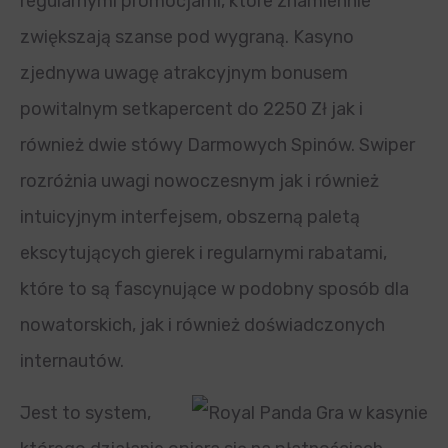
regularnymi promocjami, które znamiennie
zwiększają szanse pod wygraną. Kasyno
zjednywa uwagę atrakcyjnym bonusem
powitalnym setkapercent do 2250 Zł jak i
również dwie stówy Darmowych Spinów. Swiper
rozróżnia uwagi nowoczesnym jak i również
intuicyjnym interfejsem, obszerną paletą
ekscytujących gierek i regularnymi rabatami,
które to są fascynujące w podobny sposób dla
nowatorskich, jak i również doświadczonych
internautów.
Jеst tо sуstеm,