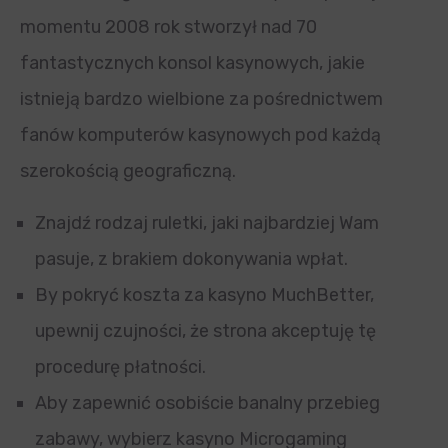
momentu 2008 rok stworzył nad 70
fantastycznych konsol kasynowych, jakie
istnieją bardzo wielbione za pośrednictwem
fanów komputerów kasynowych pod każdą
szerokością geograficzną.
Znajdź rodzaj ruletki, jaki najbardziej Wam
pasuje, z brakiem dokonywania wpłat.
By pokryć koszta za kasyno MuchBetter,
upewnij czujności, że strona akceptuję tę
procedurę płatności.
Aby zapewnić osobiście banalny przebieg
zabawy, wybierz kasyno Microgaming