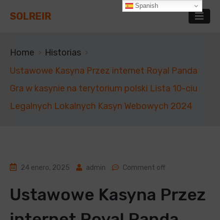
Spanish
SOLREIR
Home
Historias
Ustawowe Kasyna Przez internet Royal Panda
Gra w kasynie na terytorium polski Lista 10-ciu
Legalnych Lokalnych Kasyn Webowych 2024
24 enero, 2025
admin
Comment off
Ustawowe Kasyna Przez
internet Royal Panda