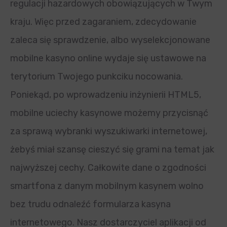
regulacji hazardowych obowiązujących w Twym
kraju. Więc przed zagaraniem, zdecydowanie
zaleca się sprawdzenie, albo wyselekcjonowane
mobilne kasyno online wydaje się ustawowe na
terytorium Twojego punkciku nocowania.
Poniekąd, po wprowadzeniu inżynierii HTML5,
mobilne uciechy kasynowe możemy przycisnąć
za sprawą wybranki wyszukiwarki internetowej,
żebyś miał szansę cieszyć się grami na temat jak
najwyższej cechy. Całkowite dane o zgodności
smartfona z danym mobilnym kasynem wolno
bez trudu odnaleźć formularza kasyna
internetowego. Nasz dostarczyciel aplikacji od