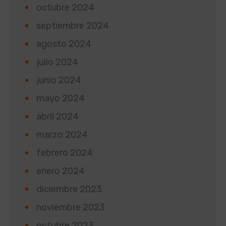
octubre 2024
septiembre 2024
agosto 2024
julio 2024
junio 2024
mayo 2024
abril 2024
marzo 2024
febrero 2024
enero 2024
diciembre 2023
noviembre 2023
octubre 2023