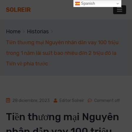
Spanish
SOLREIR
Home
Historias
Tiền thương mại Nguyên nhân dẫn vay 100 triệu
trong 1 năm lãi suất bao nhiêu đến 2 triệu đô la
Tiến về phía trước
28 diciembre, 2023
Editor Solreir
Comment off
Tiền thương mại Nguyên
nhân dẫn vay 100 triệu