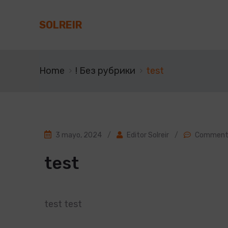
SOLREIR
Home
! Без рубрики
test
3 mayo, 2024
/
Editor Solreir
/
Comment 
test
test test