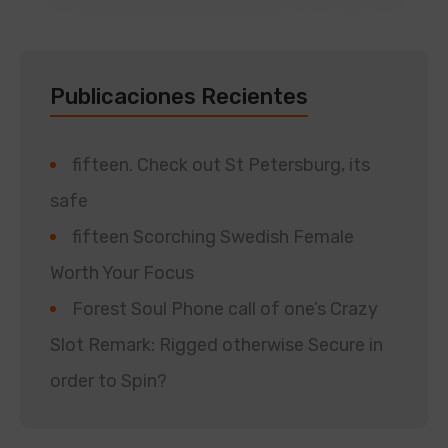
Publicaciones Recientes
fifteen. Check out St Petersburg, its
safe
fifteen Scorching Swedish Female
Worth Your Focus
Forest Soul Phone call of one’s Crazy
Slot Remark: Rigged otherwise Secure in
order to Spin?