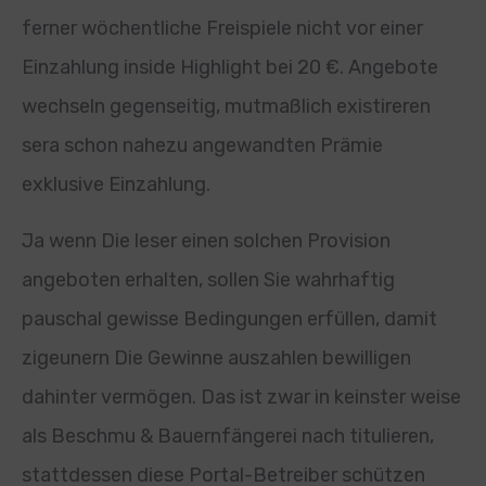
ferner wöchentliche Freispiele nicht vor einer
Einzahlung inside Highlight bei 20 €. Angebote
wechseln gegenseitig, mutmaßlich existireren
sera schon nahezu angewandten Prämie
exklusive Einzahlung.
Ja wenn Die leser einen solchen Provision
angeboten erhalten, sollen Sie wahrhaftig
pauschal gewisse Bedingungen erfüllen, damit
zigeunern Die Gewinne auszahlen bewilligen
dahinter vermögen. Das ist zwar in keinster weise
als Beschmu & Bauernfängerei nach titulieren,
stattdessen diese Portal-Betreiber schützen