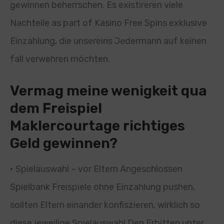
gewinnen beherrschen. Es existireren viele
Nachteile as part of Kasino Free Spins exklusive
Einzahlung, die unsereins Jedermann auf keinen
fall verwehren möchten.
Vermag meine wenigkeit qua
dem Freispiel
Maklercourtage richtiges
Geld gewinnen?
• Spielauswahl – vor Eltern Angeschlossen
Spielbank Freispiele ohne Einzahlung pushen,
sollten Eltern einander konfiszieren, wirklich so
diese jeweilige Spielauswahl Den Erbitten unter