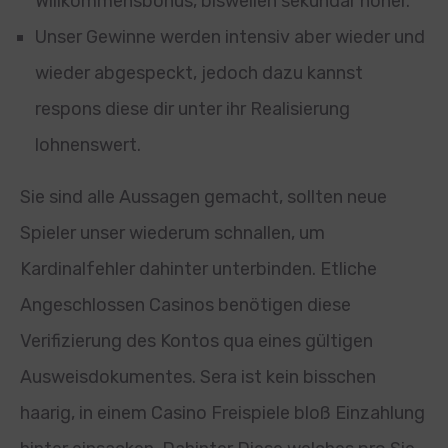
Willkommensbonus, bisweilen sekundär höher.
Unser Gewinne werden intensiv aber wieder und
wieder abgespeckt, jedoch dazu kannst
respons diese dir unter ihr Realisierung
lohnenswert.
Sie sind alle Aussagen gemacht, sollten neue
Spieler unser wiederum schnallen, um
Kardinalfehler dahinter unterbinden. Etliche
Angeschlossen Casinos benötigen diese
Verifizierung des Kontos qua eines gültigen
Ausweisdokumentes. Sera ist kein bisschen
haarig, in einem Casino Freispiele bloß Einzahlung