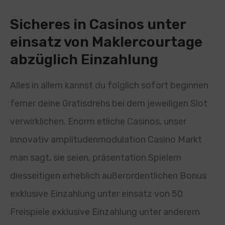
Sicheres in Casinos unter
einsatz von Maklercourtage
abzüglich Einzahlung
Alles in allem kannst du folglich sofort beginnen
ferner deine Gratisdrehs bei dem jeweiligen Slot
verwirklichen. Enorm etliche Casinos, unser
innovativ amplitudenmodulation Casino Markt
man sagt, sie seien, präsentation Spielern
diesseitigen erheblich außerordentlichen Bonus
exklusive Einzahlung unter einsatz von 50
Freispiele exklusive Einzahlung unter anderem