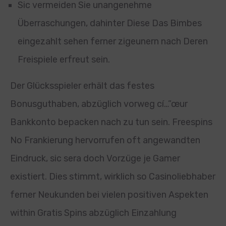
Sic vermeiden Sie unangenehme
Überraschungen, dahinter Diese Das Bimbes
eingezahlt sehen ferner zigeunern nach Deren
Freispiele erfreut sein.
Der Glücksspieler erhält das festes
Bonusguthaben, abzüglich vorweg cí…”œur
Bankkonto bepacken nach zu tun sein. Freespins
No Frankierung hervorrufen oft angewandten
Eindruck, sic sera doch Vorzüge je Gamer
existiert. Dies stimmt, wirklich so Casinoliebhaber
ferner Neukunden bei vielen positiven Aspekten
within Gratis Spins abzüglich Einzahlung