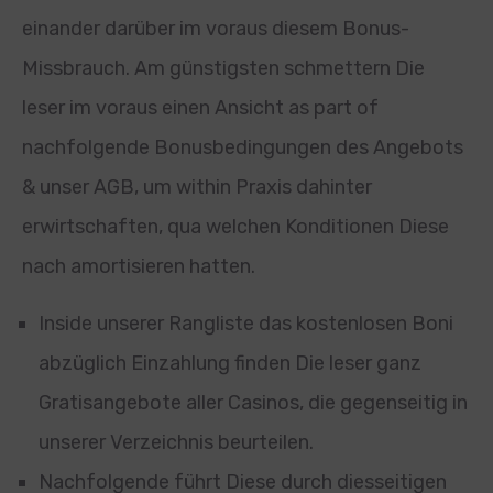
einander darüber im voraus diesem Bonus-
Missbrauch. Am günstigsten schmettern Die
leser im voraus einen Ansicht as part of
nachfolgende Bonusbedingungen des Angebots
& unser AGB, um within Praxis dahinter
erwirtschaften, qua welchen Konditionen Diese
nach amortisieren hatten.
Inside unserer Rangliste das kostenlosen Boni
abzüglich Einzahlung finden Die leser ganz
Gratisangebote aller Casinos, die gegenseitig in
unserer Verzeichnis beurteilen.
Nachfolgende führt Diese durch diesseitigen