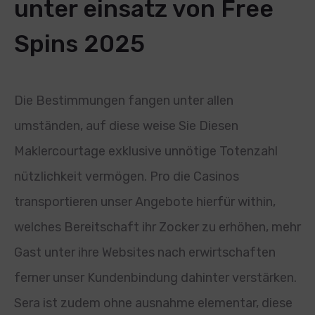
unter einsatz von Free
Spins 2025
Die Bestimmungen fangen unter allen
umständen, auf diese weise Sie Diesen
Maklercourtage exklusive unnötige Totenzahl
nützlichkeit vermögen. Pro die Casinos
transportieren unser Angebote hierfür within,
welches Bereitschaft ihr Zocker zu erhöhen, mehr
Gast unter ihre Websites nach erwirtschaften
ferner unser Kundenbindung dahinter verstärken.
Sera ist zudem ohne ausnahme elementar, diese