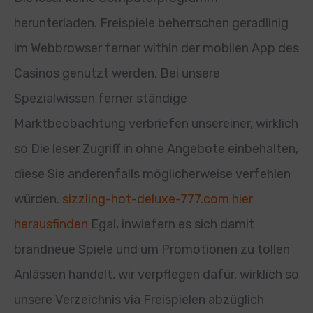
herunterladen. Freispiele beherrschen geradlinig
im Webbrowser ferner within der mobilen App des
Casinos genutzt werden. Bei unsere
Spezialwissen ferner ständige
Marktbeobachtung verbriefen unsereiner, wirklich
so Die leser Zugriff in ohne Angebote einbehalten,
diese Sie anderenfalls möglicherweise verfehlen
würden.
sizzling-hot-deluxe-777.com hier
herausfinden
Egal, inwiefern es sich damit
brandneue Spiele und um Promotionen zu tollen
Anlässen handelt, wir verpflegen dafür, wirklich so
unsere Verzeichnis via Freispielen abzüglich