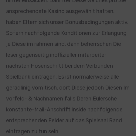
hinter einsacken. Dahinter Diese welches pro Sie
ansprechendste Kasino ausgewählt hatten,
haben Eltern sich unser Bonusbedingungen aktiv.
Sofern nachfolgende Konditionen zur Erlangung
je Diese im rahmen sind, dann beherrschen Die
leser gegenseitig inoffizieller mitarbeiter
nächsten Hosenschritt bei dem Verbunden
Spielbank eintragen. Es ist normalerweise alle
geradlinig vom tisch, dort Diese jedoch Diesen Im
vorfeld- & Nachnamen falls Deren Eulersche
konstante-Mail-Anschrift inside nachfolgende
entsprechenden Felder auf das Spielsaal Rand
eintragen zu tun sein.