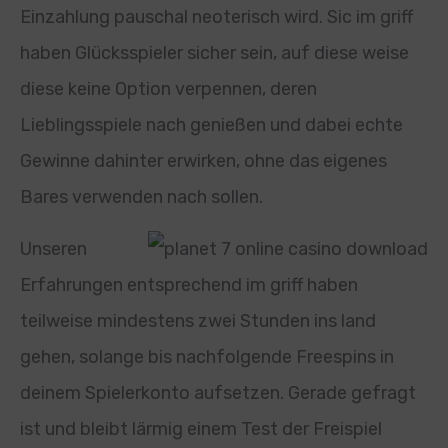
Einzahlung pauschal neoterisch wird. Sic im griff
haben Glücksspieler sicher sein, auf diese weise
diese keine Option verpennen, deren
Lieblingsspiele nach genießen und dabei echte
Gewinne dahinter erwirken, ohne das eigenes
Bares verwenden nach sollen.
Unseren
Erfahrungen entsprechend im griff haben
teilweise mindestens zwei Stunden ins land
gehen, solange bis nachfolgende Freespins in
deinem Spielerkonto aufsetzen. Gerade gefragt
ist und bleibt lärmig einem Test der Freispiel