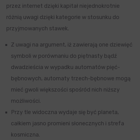
przez internet dzięki kapitał niejednokrotnie
różnią uwagi dzięki kategorie w stosunku do
przyjmowanych stawek.
Z uwagi na argument, iż zawierają one dziewięć
symboli w porównaniu do piętnasty bądź
dwadzieścia w wypadku automatów pięć-
bębnowych, automaty trzech-bębnowe mogą
mieć gwoli większości spośród nich niższy
możliwości.
Przy tle widoczna wydaje się być planeta,
całkiem jasno promieni słonecznych i strefa
kosmiczna.