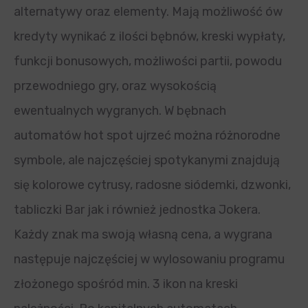
alternatywy oraz elementy. Mają możliwość ów
kredyty wynikać z ilości bębnów, kreski wypłaty,
funkcji bonusowych, możliwości partii, powodu
przewodniego gry, oraz wysokością
ewentualnych wygranych. W bębnach
automatów hot spot ujrzeć można różnorodne
symbole, ale najczęściej spotykanymi znajdują
się kolorowe cytrusy, radosne siódemki, dzwonki,
tabliczki Bar jak i również jednostka Jokera.
Każdy znak ma swoją własną cena, a wygrana
następuje najczęściej w wylosowaniu programu
złożonego spośród min. 3 ikon na kreski