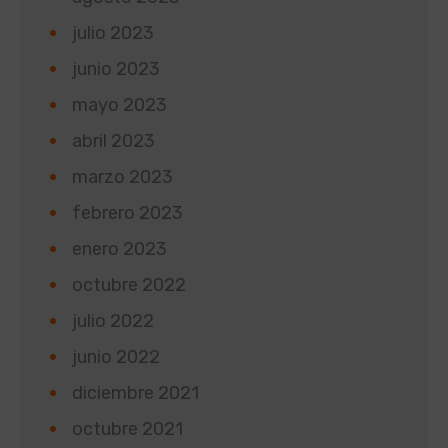
julio 2023
junio 2023
mayo 2023
abril 2023
marzo 2023
febrero 2023
enero 2023
octubre 2022
julio 2022
junio 2022
diciembre 2021
octubre 2021