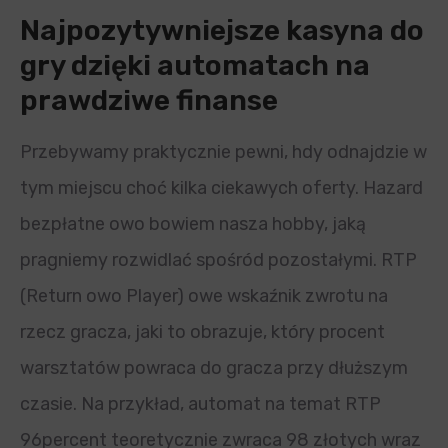
Najpozytywniejsze kasyna do
gry dzięki automatach na
prawdziwe finanse
Przebywamy praktycznie pewni, hdy odnajdzie w
tym miejscu choć kilka ciekawych oferty. Hazard
bezpłatne owo bowiem nasza hobby, jaką
pragniemy rozwidlać spośród pozostałymi. RTP
(Return owo Player) owe wskaźnik zwrotu na
rzecz gracza, jaki to obrazuje, który procent
warsztatów powraca do gracza przy dłuższym
czasie. Na przykład, automat na temat RTP
96percent teoretycznie zwraca 98 złotych wraz