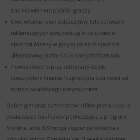
zaciekawieniem pośród graczy.
Owo właśnie więc zobaczymy tyle serwisów
reklamujących swe posługi w celu fanów
spośród Własny w języku polskim spośród
alternatywą płatności w całej złotówkach.
Pewna uciecha przy automaty dzięki
rzeczywiste finanse rozpoczyna czujności od
doboru właściwego kasyna online.
Dobór gier oraz automatów offline jest a duży, a
posiadacze telefonów pochodzące z program
Mobilne, albo iOS mogą zagrać po właściwie
dowolny robot. Pamiętaj ale, iż wielka wahanie