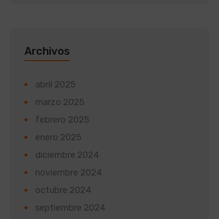
Archivos
abril 2025
marzo 2025
febrero 2025
enero 2025
diciembre 2024
noviembre 2024
octubre 2024
septiembre 2024