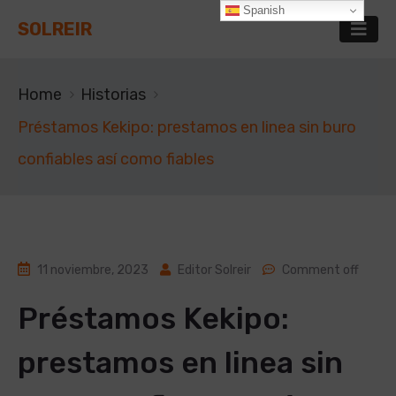
Spanish
SOLREIR
Home
Historias
Préstamos Kekipo: prestamos en linea sin buro
confiables así­ como fiables
11 noviembre, 2023
Editor Solreir
Comment off
Préstamos Kekipo:
prestamos en linea sin