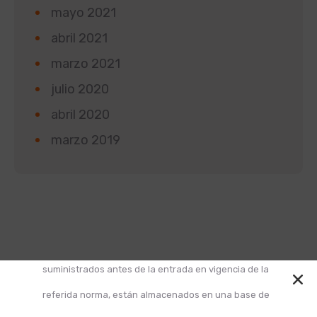
mayo 2021
abril 2021
marzo 2021
julio 2020
abril 2020
marzo 2019
Según la Ley 1581 de 2012 de Protección de Datos y
el Decreto 1377 de 2013, informamos que los datos
suministrados antes de la entrada en vigencia de la
referida norma, están almacenados en una base de