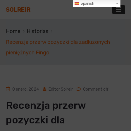
Spanish
SOLREIR
Home
Historias
Recenzja przerw pozyczki dla zadluzonych
pieniężnych Fingo
8 enero, 2024
Editor Solreir
Comment off
Recenzja przerw
pozyczki dla