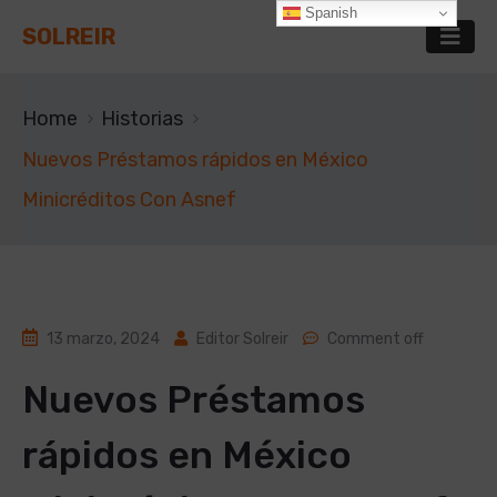
Spanish
SOLREIR
Home
Historias
Nuevos Préstamos rápidos en México
Minicréditos Con Asnef
13 marzo, 2024
Editor Solreir
Comment off
Nuevos Préstamos
rápidos en México