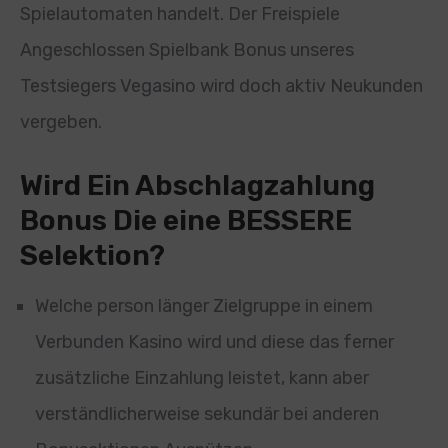
Spielautomaten handelt. Der Freispiele
Angeschlossen Spielbank Bonus unseres
Testsiegers Vegasino wird doch aktiv Neukunden
vergeben.
Wird Ein Abschlagzahlung
Bonus Die eine BESSERE
Selektion?
Welche person länger Zielgruppe in einem
Verbunden Kasino wird und diese das ferner
zusätzliche Einzahlung leistet, kann aber
verständlicherweise sekundär bei anderen