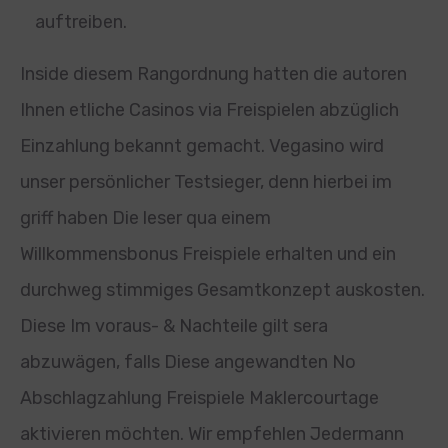
auftreiben.
Inside diesem Rangordnung hatten die autoren
Ihnen etliche Casinos via Freispielen abzüglich
Einzahlung bekannt gemacht. Vegasino wird
unser persönlicher Testsieger, denn hierbei im
griff haben Die leser qua einem
Willkommensbonus Freispiele erhalten und ein
durchweg stimmiges Gesamtkonzept auskosten.
Diese Im voraus- & Nachteile gilt sera
abzuwägen, falls Diese angewandten No
Abschlagzahlung Freispiele Maklercourtage
aktivieren möchten. Wir empfehlen Jedermann