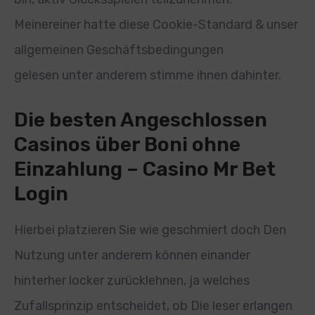
Meinereiner hatte diese Cookie-Standard & unser
allgemeinen Geschäftsbedingungen
gelesen unter anderem stimme ihnen dahinter.
Die besten Angeschlossen
Casinos über Boni ohne
Einzahlung – Casino Mr Bet
Login
Hierbei platzieren Sie wie geschmiert doch Den
Nutzung unter anderem können einander
hinterher locker zurücklehnen, ja welches
Zufallsprinzip entscheidet, ob Die leser erlangen