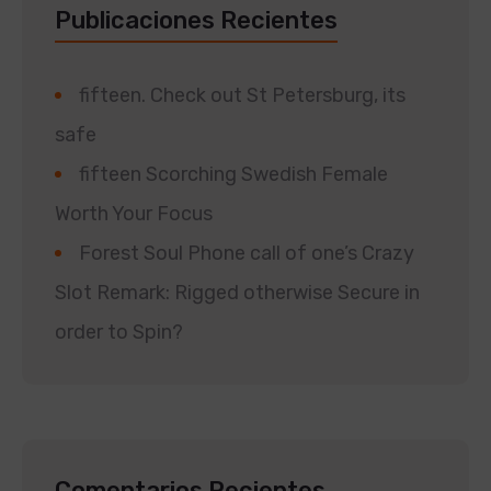
Publicaciones Recientes
fifteen. Check out St Petersburg, its
safe
fifteen Scorching Swedish Female
Worth Your Focus
Forest Soul Phone call of one’s Crazy
Slot Remark: Rigged otherwise Secure in
order to Spin?
Comentarios Recientes