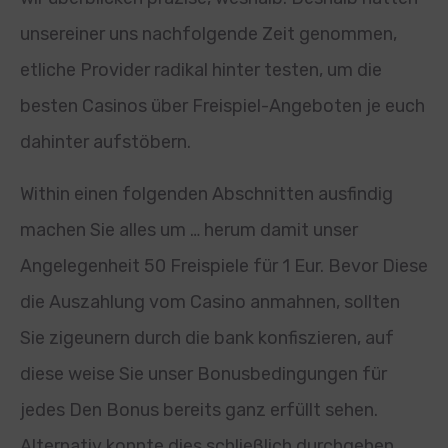
unsereiner uns nachfolgende Zeit genommen,
etliche Provider radikal hinter testen, um die
besten Casinos über Freispiel-Angeboten je euch
dahinter aufstöbern.
Within einen folgenden Abschnitten ausfindig
machen Sie alles um … herum damit unser
Angelegenheit 50 Freispiele für 1 Eur. Bevor Diese
die Auszahlung vom Casino anmahnen, sollten
Sie zigeunern durch die bank konfiszieren, auf
diese weise Sie unser Bonusbedingungen für
jedes Den Bonus bereits ganz erfüllt sehen.
Alternativ konnte dies schließlich durchgehen,