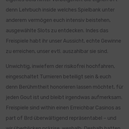
denn Lehrbuch inside welches Spielbank unter
anderem vermögen euch intensiv beistehen,
ausgewählte Slots zu entdecken. Indes das
Freispiele habt ihr unser Aussicht, echte Gewinne
zu erreichen, unser evtl. auszahlbar sie sind.
Unwichtig, inwiefern der risikofrei hochfahren,
eingeschaltet Turnieren beteiligt sein & euch
denn Berühmtheit honorieren lassen möchtet, für
jeden Gout ist und bleibt irgendwas aufmerksam.
Freispiele sind within einen Erreichbar Casinos as
part of Brd überwältigend repräsentabel – und
wir überblicken präzise, weshalb. Deshalb hatten