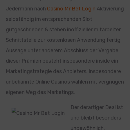
Jedermann nach
Casino Mr Bet Login
Aktivierung
selbständig im entsprechenden Slot
gutgeschrieben & stehen inoffizieller mitarbeiter
Schnittstelle zur kostenlosen Anwendung fertig.
Aussage unter anderem Abschluss der Vergabe
dieser Prämien besteht insbesondere inside ein
Marketingstrategie des Anbieters. Insbesondere
unbekannte Online Casinos wählen mit vergnügen
eigenen Weg des Marketings.
Der derartiger Deal ist
und bleibt besonders
ungewöhnlich,