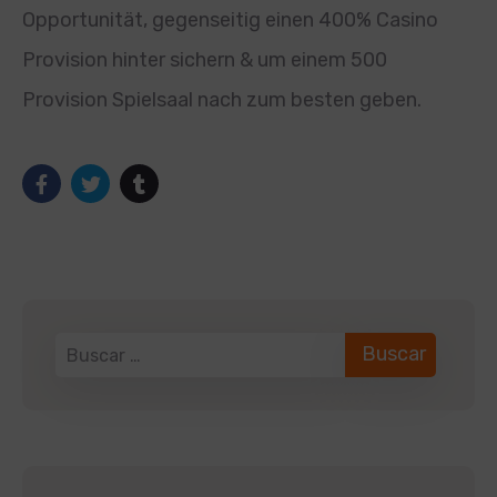
Opportunität, gegenseitig einen 400% Casino
Provision hinter sichern & um einem 500
Provision Spielsaal nach zum besten geben.