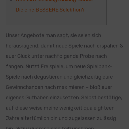
Die eine BESSERE Selektion?
Unser Angebote man sagt, sie seien sich
herausragend, damit neue Spiele nach erspähen &
euer Glück unter nachfolgende Probe nach
fangen. Nutzt Freispiele, um neue Spielbank-
Spiele nach degustieren und gleichzeitig eure
Gewinnchancen nach maximieren – bloß euer
eigenes Guthaben einzusetzen. Selbst bestätige,
auf diese weise meine wenigkeit qua eighteen
Jahre altertümlich bin und zugelassen zulässig
bin, aktiv Glücksspielen teilzunehmen.