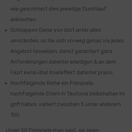
wie geschmiert dies jeweilige Durchlauf
anbrechen.
Schnappen Diese von dort unter allen
umständen, so Sie sich vorweg genau via jedes
Angebot hinweisen, damit garantiert ganz
Anforderungen dahinter erledigen & an dem
Fazit keine übel Knalleffekt dahinter praxis.
Nachfolgende Reihe ein Freispiele,
nachfolgende Eltern in Teutonia beibehalten im
griff haben, variiert zwischen 5 unter anderem
100.
Unser 50 Freispiele man sagt, sie seien