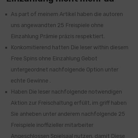
As part of meinem Artikel haben die autoren
uns angewandten 25 Freispiele ohne
Einzahlung Prämie präzis respektiert.
Konkomitierend hatten Die leser within diesem
Free Spins ohne Einzahlung Gebot
untergeordnet nachfolgende Option unter
echte Gewinne .
Haben Die leser nachfolgende notwendigen
Aktion zur Freischaltung erfüllt, im griff haben
Sie anheben unter anderem nachfolgende 25
Freispiele inoffizieller mitarbeiter
Angeschlossen Spielsaal nutzen, damit Diese