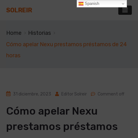
Spanish
SOLREIR
Home
Historias
Cómo apelar Nexu prestamos préstamos de 24
horas
31 diciembre, 2023
Editor Solreir
Comment off
Cómo apelar Nexu
prestamos préstamos