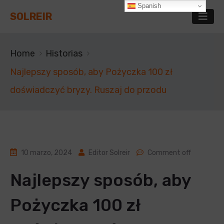
Spanish
SOLREIR
Home
Historias
Najlepszy sposób, aby Pożyczka 100 zł
doświadczyć bryzy. Ruszaj do przodu
10 marzo, 2024
Editor Solreir
Comment off
Najlepszy sposób, aby
Pożyczka 100 zł