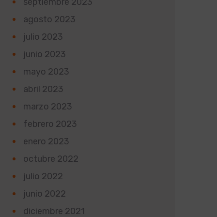
septiembre 2023
agosto 2023
julio 2023
junio 2023
mayo 2023
abril 2023
marzo 2023
febrero 2023
enero 2023
octubre 2022
julio 2022
junio 2022
diciembre 2021