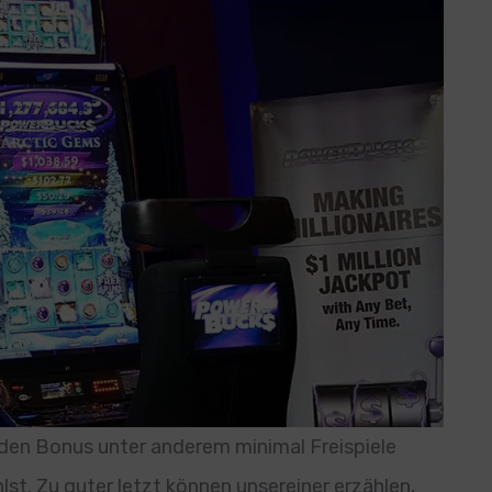
den Bonus unter anderem minimal Freispiele
lst. Zu guter letzt können unsereiner erzählen,