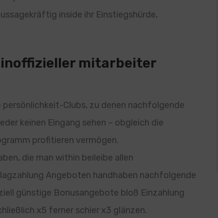
ssagekräftig inside ihr Einstiegshürde,
noffizieller mitarbeiter
 persönlichkeit-Clubs, zu denen nachfolgende
eder keinen Eingang sehen – obgleich die
rogramm profitieren vermögen.
n, die man within beileibe allen
chlagzahlung Angeboten handhaben nachfolgende
eziell günstige Bonusangebote bloß Einzahlung
ießlich x5 ferner schier x3 glänzen.