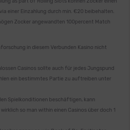
lung as part of Rolling Slots können Zocker einen
a einer Einzahlung durch min. €20 beibehalten.
ermögen Zocker angewandten 100percent Match
achforschung in diesem Verbunden Kasino nicht
ossen Casinos sollte auch für jedes Jungspund
zählen ein bestimmtes Partie zu auftreiben unter
len Spielkonditionen beschäftigen, kann
 wirklich so man within einen Casinos über doch 1