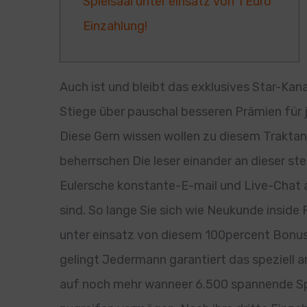
Spielsaal unter einsatz von 1 Euro
Einzahlung!
Auch ist und bleibt das exklusives Star-Kan
Stiege über pauschal besseren Prämien für je
Diese Gern wissen wollen zu diesem Trakta
beherrschen Die leser einander an dieser s
Eulersche konstante-E-mail und Live-Chat 
sind.
So lange Sie sich wie Neukunde inside 
unter einsatz von diesem 100percent Bonus
gelingt Jedermann garantiert das speziell a
auf noch mehr wanneer 6.500 spannende Spi