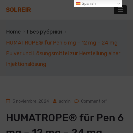
Spanish
SOLREIR
Home
! Без рубрики
HUMATROPE® für Pen 6 mg – 12 mg – 24 mg
Pulver und Lösungsmittel zur Herstellung einer
Injektionslösung
5 noviembre, 2024
admin
Comment off
HUMATROPE® für Pen 6
mg – 12 mg – 24 mg