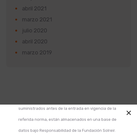
abril 2021
marzo 2021
julio 2020
abril 2020
marzo 2019
Según la Ley 1581 de 2012 de Protección de Datos y
el Decreto 1377 de 2013, informamos que los datos
suministrados antes de la entrada en vigencia de la
referida norma, están almacenados en una base de
datos bajo Responsabilidad de la Fundación Solreir.
Design and Develop by Ovatheme