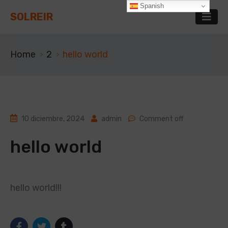
Spanish
SOLREIR
Home
2
hello world
10 diciembre, 2024
admin
Comment off
hello world
hello world!!!