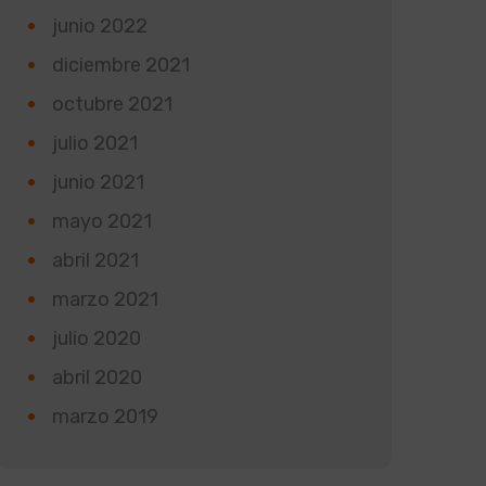
junio 2022
diciembre 2021
octubre 2021
julio 2021
junio 2021
mayo 2021
abril 2021
marzo 2021
julio 2020
abril 2020
marzo 2019