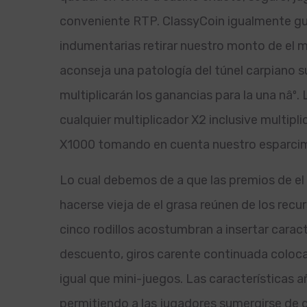
conveniente RTP. ClassyCoin igualmente gu
indumentarias retirar nuestro monto de el m
aconseja una patologí­a del túnel carpiano s
multiplicarán los ganancias para la una nâº. 
cualquier multiplicador X2 inclusive multipl
X1000 tomando en cuenta nuestro esparcim
Lo cual debemos de a que las premios de el
hacerse vieja de el grasa reúnen de los recu
cinco rodillos acostumbran a insertar carac
descuento, giros carente continuada coloca
igual que mini-juegos. Las características a
permitiendo a las jugadores sumergirse de g