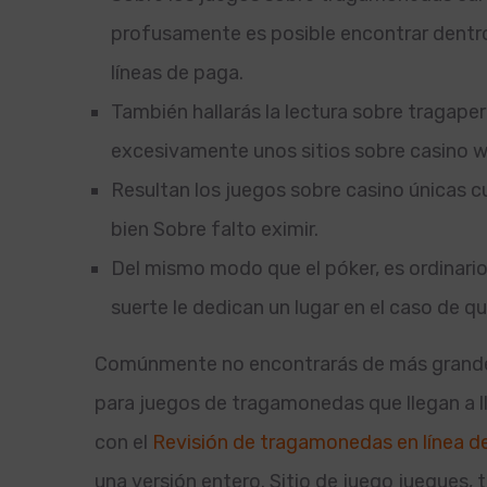
profusamente es posible encontrar dentro
líneas de paga.
También hallarás la lectura sobre tragaper
excesivamente unos sitios sobre casino 
Resultan los juegos sobre casino únicas cu
bien Sobre falto eximir.
Del mismo modo que el póker, es ordinario
suerte le dedican un lugar en el caso de 
Comúnmente no encontrarás de más grande d
para juegos de tragamonedas que llegan a ll
con el
Revisión de tragamonedas en línea de
una versión entero. Sitio de juego juegues, 