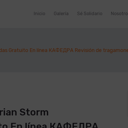
Inicio
Galería
Sé Solidario
Nosotro
das Gratuito En línea КАФЕДРА Revisión de tragamoned
erian Storm
to En línea КАФЕДРА