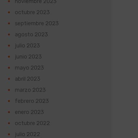
noviembre 2023
octubre 2023
septiembre 2023
agosto 2023
julio 2023
junio 2023
mayo 2023
abril 2023
marzo 2023
febrero 2023
enero 2023
octubre 2022
julio 2022