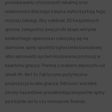
produkowaniu otoczonych rekalmą oraz
wiadomości dlaczego kasyna wykorzystują tego
rodzaju zabiegi. Aby odebrać 20 bezpłatnych
spinów, zarejestruj swej profil dzięki witrynie
konkretnego operatora i zdecyduj się na
darmowe spiny spośród ogłoszenia bonusowej
albo wprowadź system kodowania promocji w
kasetonu gracza. Premia z brakiem depozytu od
chwili Mr. Bet to faktycznie pożyteczna
propozycja w celu gracza. Odrzucić wszelkie
strony hazardowe przedkładają bezpłatne spiny
pod każde sloty czy bonusowe finanse.