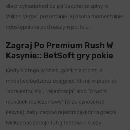
dla przykładu kod dzięki bezpłatne spiny w
Vulkan Vegas, pozostanie jej osoba momentalnie
udostępniona pod naszym portalu.
Zagraj Po Premium Rush W
Kasynie:: BetSoft gry pokie
Kiedy dlatego widzisz, guzik nie ronisz, a
mnóstwo będziesz osiągnąć. Kliknij w przycisk
“zarejestruj się”, “rejestracja” albo “otwórz
rachunek rozliczeniowy” (w zależności od
kasyna), żeby zacząć rejestrację konta gracza.
Wielu z nas zadaje tutaj testowanie, czy