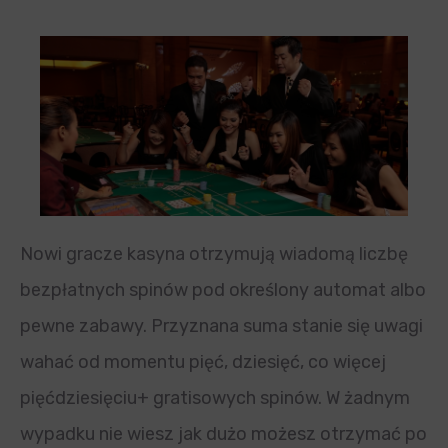
Nowi gracze kasyna otrzymują wiadomą liczbę
bezpłatnych spinów pod określony automat albo
pewne zabawy. Przyznana suma stanie się uwagi
wahać od momentu pięć, dziesięć, co więcej
pięćdziesięciu+ gratisowych spinów. W żadnym
wypadku nie wiesz jak dużo możesz otrzymać po