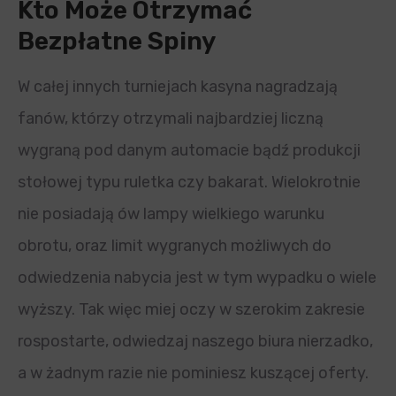
Kto Może Otrzymać
Bezpłatne Spiny
W całej innych turniejach kasyna nagradzają
fanów, którzy otrzymali najbardziej liczną
wygraną pod danym automacie bądź produkcji
stołowej typu ruletka czy bakarat. Wielokrotnie
nie posiadają ów lampy wielkiego warunku
obrotu, oraz limit wygranych możliwych do
odwiedzenia nabycia jest w tym wypadku o wiele
wyższy. Tak więc miej oczy w szerokim zakresie
rospostarte, odwiedzaj naszego biura nierzadko,
a w żadnym razie nie pominiesz kuszącej oferty.