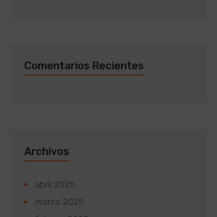
Comentarios Recientes
Archivos
abril 2025
marzo 2025