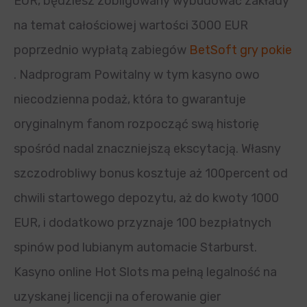
EUR, będziesz zobligowany wybudować zakłady
na temat całościowej wartości 3000 EUR
poprzednio wypłatą zabiegów
BetSoft gry pokie
. Nadprogram Powitalny w tym kasyno owo
niecodzienna podaż, która to gwarantuje
oryginalnym fanom rozpocząć swą historię
spośród nadal znaczniejszą ekscytacją.
Własny
szczodrobliwy bonus kosztuje aż 100percent od
chwili startowego depozytu, aż do kwoty 1000
EUR, i dodatkowo przyznaje 100 bezpłatnych
spinów pod lubianym automacie Starburst.
Kasyno online Hot Slots ma pełną legalność na
uzyskanej licencji na oferowanie gier