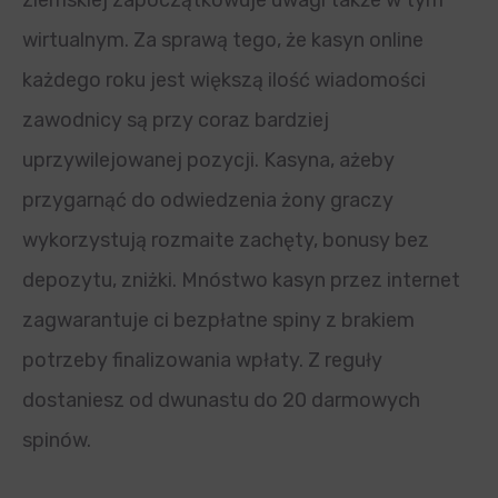
ziemskiej zapoczątkowuje uwagi także w tym
wirtualnym. Za sprawą tego, że kasyn online
każdego roku jest większą ilość wiadomości
zawodnicy są przy coraz bardziej
uprzywilejowanej pozycji. Kasyna, ażeby
przygarnąć do odwiedzenia żony graczy
wykorzystują rozmaite zachęty, bonusy bez
depozytu, zniżki. Mnóstwo kasyn przez internet
zagwarantuje ci bezpłatne spiny z brakiem
potrzeby finalizowania wpłaty. Z reguły
dostaniesz od dwunastu do 20 darmowych
spinów.