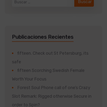
Publicaciones Recientes
fifteen. Check out St Petersburg, its
safe
fifteen Scorching Swedish Female
Worth Your Focus
Forest Soul Phone call of one’s Crazy
Slot Remark: Rigged otherwise Secure in
order to Spin?