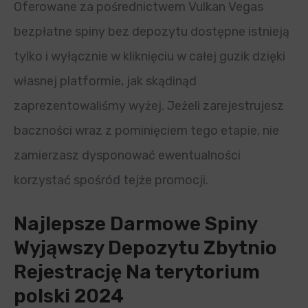
Oferowane za pośrednictwem Vulkan Vegas
bezpłatne spiny bez depozytu dostępne istnieją
tylko i wyłącznie w kliknięciu w całej guzik dzięki
własnej platformie, jak skądinąd
zaprezentowaliśmy wyżej. Jeżeli zarejestrujesz
baczności wraz z pominięciem tego etapie, nie
zamierzasz dysponować ewentualności
korzystać spośród tejże promocji.
Najlepsze Darmowe Spiny
Wyjąwszy Depozytu Zbytnio
Rejestrację Na terytorium
polski 2024