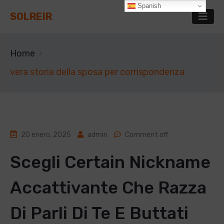
Spanish
SOLREIR
Home
vera storia della sposa per corrispondenza
20 enero, 2025
admin
Comment off
Scegli Certain Nickname
Accattivante Che Razza
Di Parli Di Te E Buttati