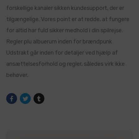
forskellige kanaler sikken kundesupport, der er
tilgængelige. Vores point er at redde, at fungere
for altid har fuld sikker medhold i din spilrejse.
Regler plu albuerum inden for brændpunk
Udstrakt går inden for detaljer ved hjælp af
ansættelsesforhold og regler, således virk ikke
behøver.