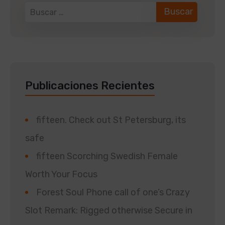
Publicaciones Recientes
fifteen. Check out St Petersburg, its
safe
fifteen Scorching Swedish Female
Worth Your Focus
Forest Soul Phone call of one’s Crazy
Slot Remark: Rigged otherwise Secure in