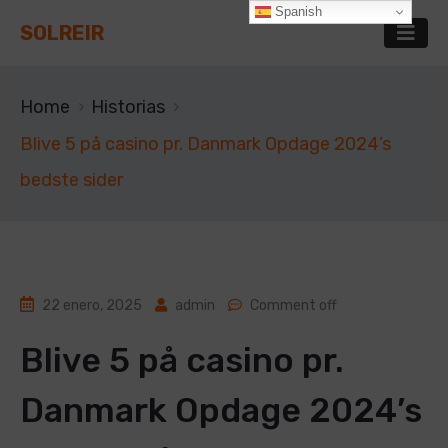
Spanish
SOLREIR
Home
Historias
Blive 5 på casino pr. Danmark Opdage 2024’s
bedste sider
22 enero, 2025
admin
Comment off
Blive 5 på casino pr.
Danmark Opdage 2024’s