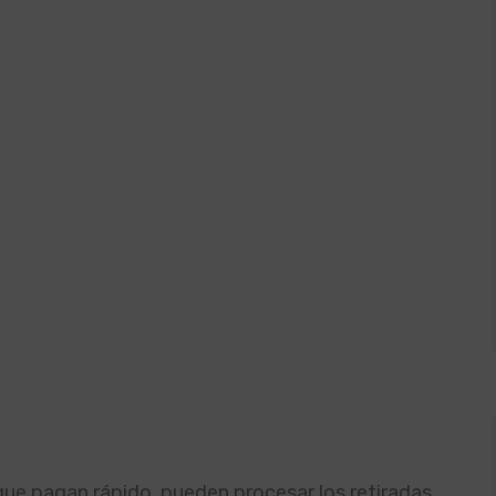
que pagan rápido, pueden procesar los retiradas