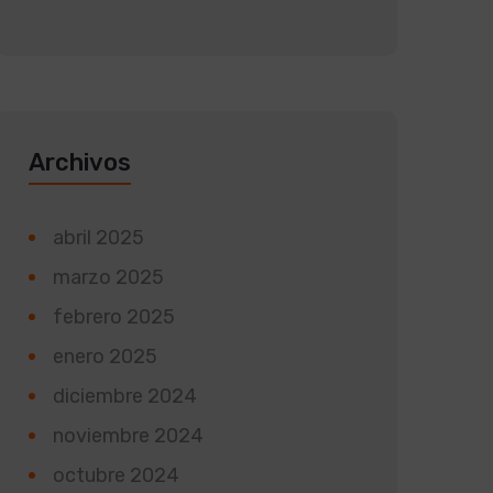
Archivos
abril 2025
marzo 2025
febrero 2025
enero 2025
diciembre 2024
noviembre 2024
octubre 2024