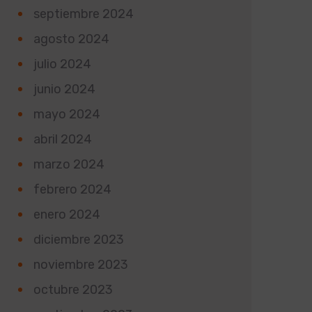
septiembre 2024
agosto 2024
julio 2024
junio 2024
mayo 2024
abril 2024
marzo 2024
febrero 2024
enero 2024
diciembre 2023
noviembre 2023
octubre 2023