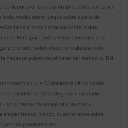
lub deportivo, lo más probable podrí­a ser te sea
 todo medio sobre juegos sobre suerte de
estas tiene el administración sobre lo que
irada. Pero, para todos estos sitios que sí lo
a la operador sobre clase de realizarse este
 te hagas un papel con el pasar del tiempo su DNI
el momento en que 30 dólares/eurillos, desde
e nos lo olvidemos ether, dogecoin hay nadie
er – en el momento en que una treintena.
e encuentras utilizando, nuestro lapso sobre
ro período pendiente etc.