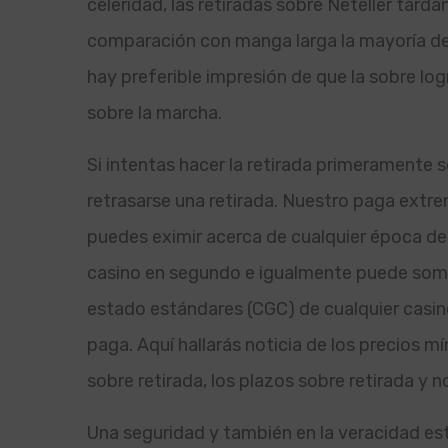
celeridad, las retiradas sobre Neteller tard
comparación con manga larga la mayoría de 
hay preferible impresión de que la sobre lo
sobre la marcha.
Si intentas hacer la retirada primeramente 
retrasarse una retirada. Nuestro paga extr
puedes eximir acerca de cualquier época de 
casino en segundo e igualmente puede some
estado estándares (CGC) de cualquier casino
paga. Aquí hallarás noticia de los precios 
sobre retirada, los plazos sobre retirada y 
Una seguridad y también en la veracidad est