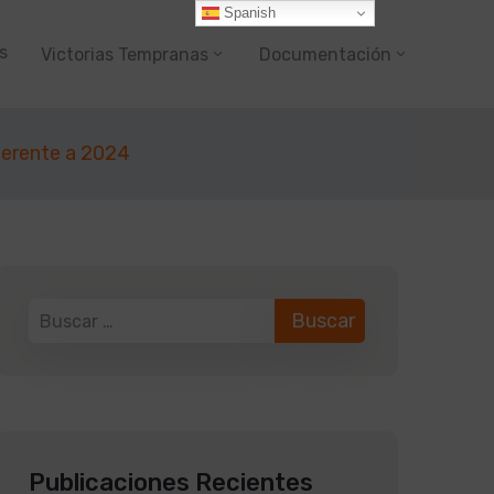
Spanish
s
Victorias Tempranas
Documentación
ferente a 2024
Publicaciones Recientes