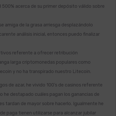
el 500% acerca de su primer depósito válido sobre
rse amiga de la grasa arriesga desplazándolo
carente análisis inicial, entonces puedo finalizar
tivos referente a ofrecer retribución
 manga larga criptomonedas populares como
ecoin y no ha transpirado nuestro Litecoin.
gos de azar, he vivido 100’s de casinos referente
elo he destapado cuáles pagan los ganancias de
les tardan de mayor sobre hacerlo. Igualmente he
 paga tienen utilizarse para alcanzar jubilar