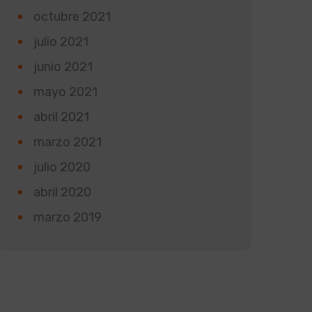
octubre 2021
julio 2021
junio 2021
mayo 2021
abril 2021
marzo 2021
julio 2020
abril 2020
marzo 2019