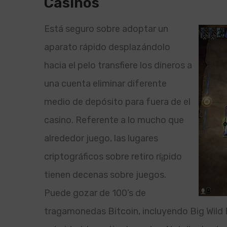
Casinos
Está seguro sobre adoptar un
aparato rápido desplazándolo
hacia el pelo transfiere los dineros a
una cuenta eliminar diferente
medio de depósito para fuera de el
casino. Referente a lo mucho que
alrededor juego, las lugares
criptográficos sobre retiro rí¡pido
tienen decenas sobre juegos.
Puede gozar de 100’s de
tragamonedas Bitcoin, incluyendo Big Wild B