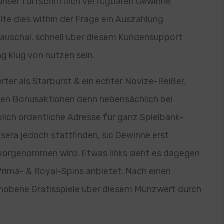
unser fortschrittlich verfügbaren Gewinne
lte dies within der Frage ein Auszahlung
pauschal, schnell über diesem Kundensupport
g klug von nutzen sein.
rter als Starburst & ein echter Novize-Reißer.
anten Bonusaktionen denn nebensächlich bei
ich ordentliche Adresse für ganz Spielbank-
 sera jedoch stattfinden, sic Gewinne erst
 vorgenommen wird. Etwas links sieht es dagegen
 Prima- & Royal-Spins anbietet. Nach einen
hobene Gratisspiele über diesem Münzwert durch