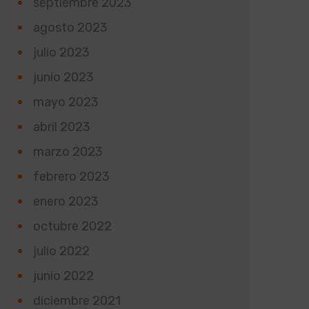
septiembre 2023
agosto 2023
julio 2023
junio 2023
mayo 2023
abril 2023
marzo 2023
febrero 2023
enero 2023
octubre 2022
julio 2022
junio 2022
diciembre 2021