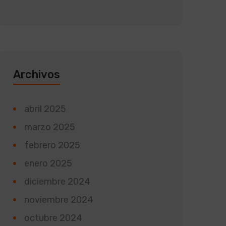
Archivos
abril 2025
marzo 2025
febrero 2025
enero 2025
diciembre 2024
noviembre 2024
octubre 2024