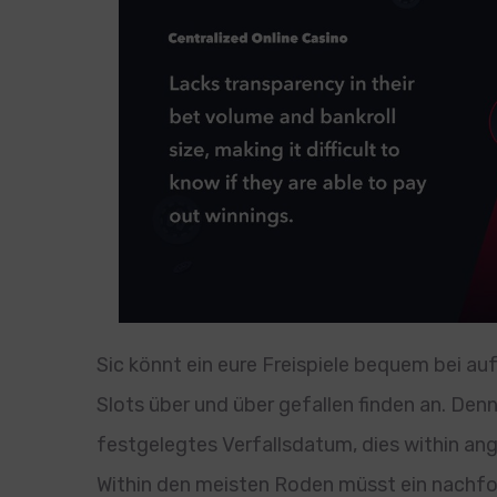
Sic könnt ein eure Freispiele bequem bei a
Slots über und über gefallen finden an. Denn
festgelegtes Verfallsdatum, dies within 
Within den meisten Roden müsst ein nachfolg