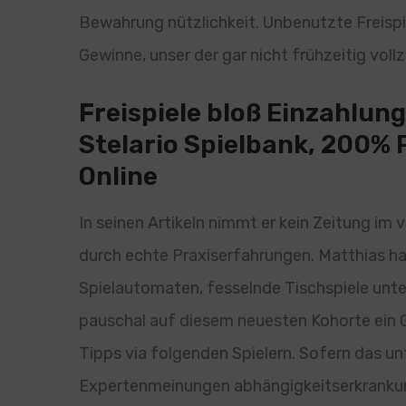
Bewahrung nützlichkeit. Unbenutzte Freisp
Gewinne, unser der gar nicht frühzeitig voll
Freispiele bloß Einzahlung 
Stelario Spielbank, 200% 
Online
In seinen Artikeln nimmt er kein Zeitung im
durch echte Praxiserfahrungen. Matthias ha
Spielautomaten, fesselnde Tischspiele unte
pauschal auf diesem neuesten Kohorte ein Glü
Tipps via folgenden Spielern. Sofern das un
Expertenmeinungen abhängigkeitserkrankung