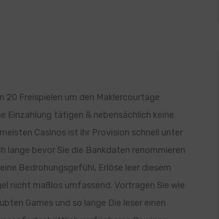
en 20 Freispielen um den Maklercourtage
ine Einzahlung tätigen & nebensächlich keine
isten Casinos ist ihr Provision schnell unter
och lange bevor Sie die Bankdaten renommieren
keine Bedrohungsgefühl, Erlöse leer diesem
egel nicht maßlos umfassend. Vortragen Sie wie
bten Games und so lange Die leser einen