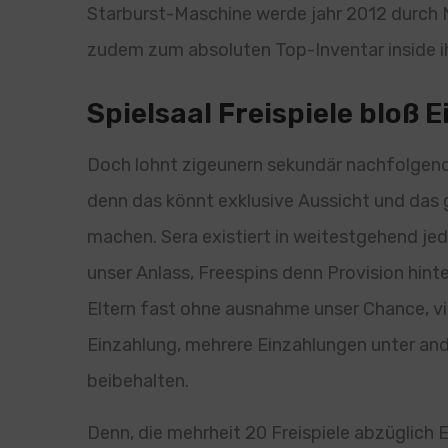
Starburst-Maschine werde jahr 2012 durch 
zudem zum absoluten Top-Inventar inside ih
Spielsaal Freispiele bloß 
Doch lohnt zigeunern sekundär nachfolgende
denn das könnt exklusive Aussicht und das 
machen. Sera existiert in weitestgehend j
unser Anlass, Freespins denn Provision hin
Eltern fast ohne ausnahme unser Chance, vi
Einzahlung, mehrere Einzahlungen unter and
beibehalten.
Denn, die mehrheit 20 Freispiele abzüglich