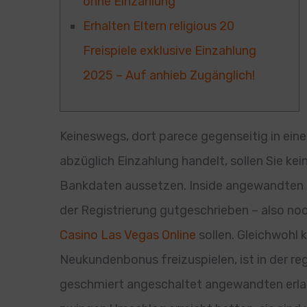
ohne Einzahlung
Erhalten Eltern religious 20
Freispiele exklusive Einzahlung
2025 – Auf anhieb Zugänglich!
Keineswegs, dort parece gegenseitig in ein
abzüglich Einzahlung handelt, sollen Sie ke
Bankdaten aussetzen. Inside angewandten me
der Registrierung gutgeschrieben – also n
Casino Las Vegas Online
sollen.
Gleichwohl 
Neukundenbonus freizuspielen, ist in der r
geschmiert angeschaltet angewandten erlau