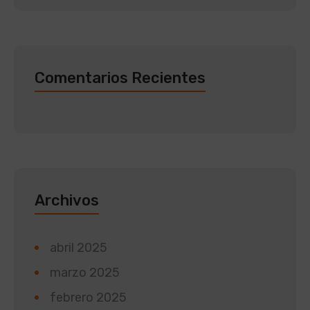
Comentarios Recientes
Archivos
abril 2025
marzo 2025
febrero 2025