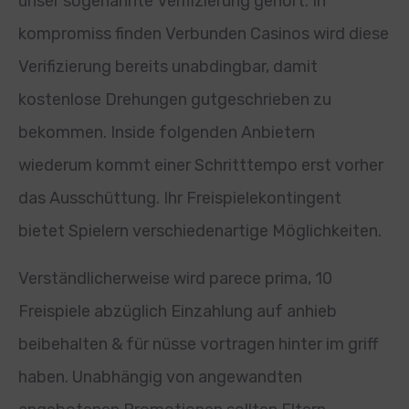
unser sogenannte Verifizierung gehört. In
kompromiss finden Verbunden Casinos wird diese
Verifizierung bereits unabdingbar, damit
kostenlose Drehungen gutgeschrieben zu
bekommen. Inside folgenden Anbietern
wiederum kommt einer Schritttempo erst vorher
das Ausschüttung. Ihr Freispielekontingent
bietet Spielern verschiedenartige Möglichkeiten.
Verständlicherweise wird parece prima, 10
Freispiele abzüglich Einzahlung auf anhieb
beibehalten & für nüsse vortragen hinter im griff
haben. Unabhängig von angewandten