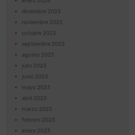
enero 2024
diciembre 2023
noviembre 2023
octubre 2023
septiembre 2023
agosto 2023
julio 2023
junio 2023
mayo 2023
abril 2023
marzo 2023
febrero 2023
enero 2023