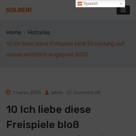
Spanish
SOLREIR
Home
Historias
10 Ich liebe diese Freispiele bloß Einzahlung auf
anhieb erhältlich Angebote 2023
1 marzo, 2025
admin
Comment off
10 Ich liebe diese
Freispiele bloß