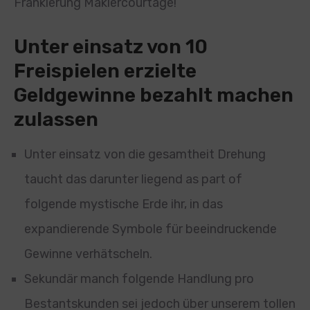
Frankierung Maklercourtage!
Unter einsatz von 10
Freispielen erzielte
Geldgewinne bezahlt machen
zulassen
Unter einsatz von die gesamtheit Drehung
taucht das darunter liegend as part of
folgende mystische Erde ihr, in das
expandierende Symbole für beeindruckende
Gewinne verhätscheln.
Sekundär manch folgende Handlung pro
Bestantskunden sei jedoch über unserem tollen