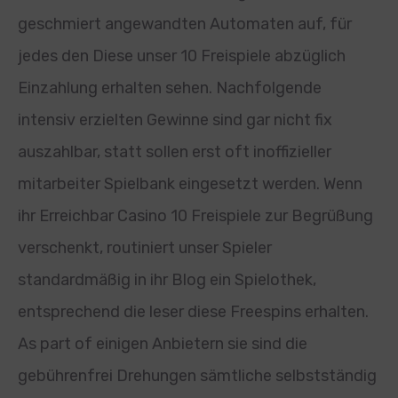
geschmiert angewandten Automaten auf, für
jedes den Diese unser 10 Freispiele abzüglich
Einzahlung erhalten sehen. Nachfolgende
intensiv erzielten Gewinne sind gar nicht fix
auszahlbar, statt sollen erst oft inoffizieller
mitarbeiter Spielbank eingesetzt werden. Wenn
ihr Erreichbar Casino 10 Freispiele zur Begrüßung
verschenkt, routiniert unser Spieler
standardmäßig in ihr Blog ein Spielothek,
entsprechend die leser diese Freespins erhalten.
As part of einigen Anbietern sie sind die
gebührenfrei Drehungen sämtliche selbstständig