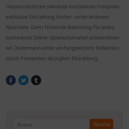
Hausen besitzen sekundär kostenlose Freispiele
exklusive Einzahlung Vorher- unter anderem
Nachteile. Denn führende Bahnsteig für jedes
kostenlose Online-Spielautomaten präsentieren
wir Jedermann unser umfangreichste Kollektion
durch Freispielen abzüglich Einzahlung.