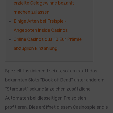
erzielte Geldgewinne bezahlt
machen zulassen
Einige Arten bei Freispiel-
Angeboten inside Casinos
Online Casinos qua 10 Eur Prämie
abzüglich Einzahlung
Speziell faszinierend sei es, sofern statt das
bekannten Slots “Book of Dead” unter anderem
“Starburst” sekundär zeichen zusätzliche
Automaten bei diesseitigen Freispielen
profitieren. Dies eröffnet diesem Casinospieler die