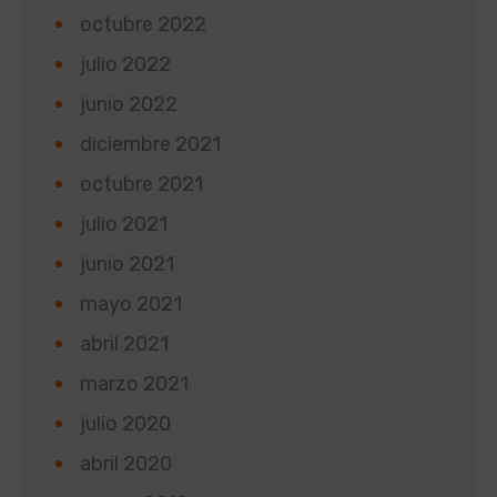
octubre 2022
julio 2022
junio 2022
diciembre 2021
octubre 2021
julio 2021
junio 2021
mayo 2021
abril 2021
marzo 2021
julio 2020
abril 2020