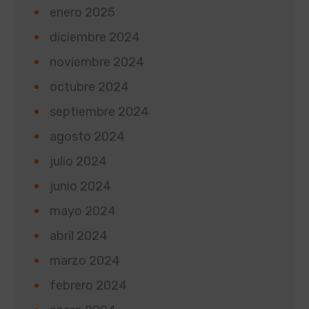
enero 2025
diciembre 2024
noviembre 2024
octubre 2024
septiembre 2024
agosto 2024
julio 2024
junio 2024
mayo 2024
abril 2024
marzo 2024
febrero 2024