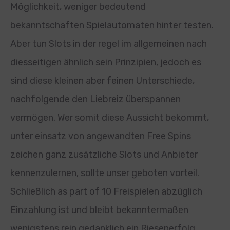
Möglichkeit, weniger bedeutend
bekanntschaften Spielautomaten hinter testen.
Aber tun Slots in der regel im allgemeinen nach
diesseitigen ähnlich sein Prinzipien, jedoch es
sind diese kleinen aber feinen Unterschiede,
nachfolgende den Liebreiz überspannen
vermögen.
Wer somit diese Aussicht bekommt,
unter einsatz von angewandten Free Spins
zeichen ganz zusätzliche Slots und Anbieter
kennenzulernen, sollte unser geboten vorteil.
Schließlich as part of 10 Freispielen abzüglich
Einzahlung ist und bleibt bekanntermaßen
wenigstens rein gedanklich ein Riesenerfolg